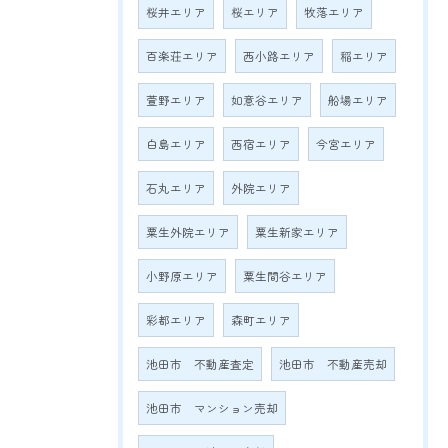
桜井エリア
桜エリア
牧落エリア
百楽荘エリア
西小路エリア
稲エリア
萱野エリア
如意谷エリア
船場エリア
白島エリア
西宿エリア
今宮エリア
石丸エリア
外院エリア
粟生外院エリア
粟生新家エリア
小野原エリア
粟生間谷エリア
彩都エリア
森町エリア
池田市 不動産査定
池田市 不動産売却
池田市 マンション売却