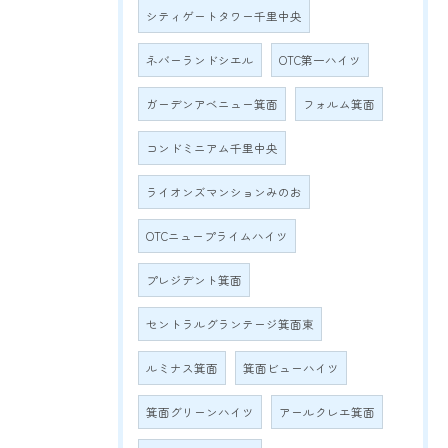
シティゲートタワー千里中央
ネバーランドシエル
OTC第一ハイツ
ガーデンアベニュー箕面
フォルム箕面
コンドミニアム千里中央
ライオンズマンションみのお
OTCニュープライムハイツ
プレジデント箕面
セントラルグランテージ箕面東
ルミナス箕面
箕面ビューハイツ
箕面グリーンハイツ
アールクレエ箕面