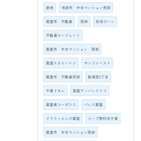
底地
池田市 中古マンション売却
箕面市 不動産
売却
住宅ローン
不動産エージェント
箕面市 中古マンション 売却
箕面スカイハイツ
サンファースト
箕面市 不動産売却
船場西3丁目
千里ドオル
箕面アーバンライフ
箕面東コーポラス
パレス箕面
クラウンヒルズ箕面
コープ野村北千里
箕面市 中古マンション売却