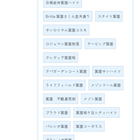
日商岩井箕面ハイツ
Brillia 箕面さくら並木通り
ステイツ箕面
サンロイヤル箕面コスモ
ロジュマン箕面牧落
アービング箕面
クレヴィア箕面桜
アパガーデンコート箕面
箕面サンハイツ
ライフフィールド箕面
メゾンドール箕面
箕面 不動産売却
メゾン箕面
プラウド箕面
箕面桜ケ丘シティハイツ
パルシオ箕面
箕面コーポラス