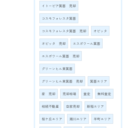
イトーピア箕面 売却
コスモフォレスタ箕面
コスモフォレスタ箕面 売却
オピッタ
オピッタ 売却
エスポワール箕面
エスポワール箕面 売却
グリーンヒル東箕面
グリーンヒル東箕面 売却
箕面エリア
家 売却
売却相場
査定
無料査定
相続不動産
空家売却
新稲エリア
桜ケ丘エリア
瀬川エリア
半町エリア