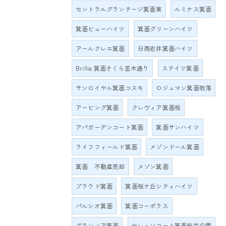
セントラルグランテージ箕面東
ルミナス箕面
箕面ビューハイツ
箕面グリーンハイツ
アールクレエ箕面
日商岩井箕面ハイツ
Brillia 箕面さくら並木通り
ステイツ箕面
サンロイヤル箕面コスモ
ロジュマン箕面牧落
アービング箕面
クレヴィア箕面桜
アパガーデンコート箕面
箕面サンハイツ
ライフフィールド箕面
メゾンドール箕面
箕面 不動産売却
メゾン箕面
プラウド箕面
箕面桜ケ丘シティハイツ
パルシオ箕面
箕面コーポラス
グランノア箕面
セレッソコート箕面桜井公園