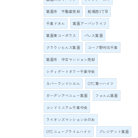
箕面市 不動産売却
船場西3丁目
千里ドオル
箕面アーバンライフ
箕面東コーポラス
パレス箕面
クラウンヒルズ箕面
コープ野村北千里
箕面市 中古マンション売却
シティゲートタワー千里中央
ネバーランドシエル
OTC第一ハイツ
ガーデンアベニュー箕面
フォルム箕面
コンドミニアム千里中央
ライオンズマンションみのお
OTCニュープライムハイツ
プレジデント箕面