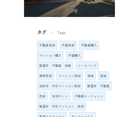
タグ
Tags
不動産売却
戸建売却
不動産購入
マンション購入
戸建購入
箕面市 不動産 相続
リースバック
実家売却
マンション売却
借地
底地
池田市 中古マンション売却
箕面市 不動産
売却
住宅ローン
不動産エージェント
箕面市 中古マンション 売却
箕面スカイハイツ
サンファースト