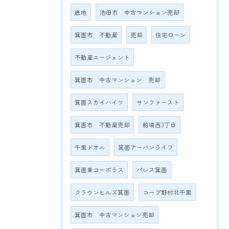
底地
池田市 中古マンション売却
箕面市 不動産
売却
住宅ローン
不動産エージェント
箕面市 中古マンション 売却
箕面スカイハイツ
サンファースト
箕面市 不動産売却
船場西3丁目
千里ドオル
箕面アーバンライフ
箕面東コーポラス
パレス箕面
クラウンヒルズ箕面
コープ野村北千里
箕面市 中古マンション売却