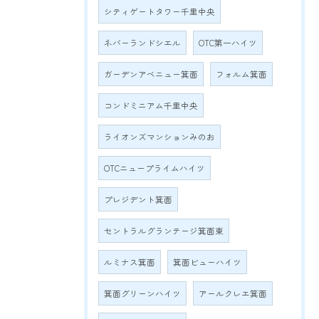
シティゲートタワー千里中央
ネバーランドシエル
OTC第一ハイツ
ガーデンアベニュー箕面
フォルム箕面
コンドミニアム千里中央
ライオンズマンションみのお
OTCニュープライムハイツ
プレジデント箕面
セントラルグランテージ箕面東
ルミナス箕面
箕面ビューハイツ
箕面グリーンハイツ
アールクレエ箕面