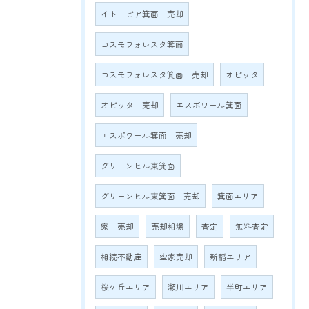
イトーピア箕面 売却
コスモフォレスタ箕面
コスモフォレスタ箕面 売却
オピッタ
オピッタ 売却
エスポワール箕面
エスポワール箕面 売却
グリーンヒル東箕面
グリーンヒル東箕面 売却
箕面エリア
家 売却
売却相場
査定
無料査定
相続不動産
空家売却
新稲エリア
桜ケ丘エリア
瀬川エリア
半町エリア