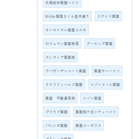
日商岩井箕面ハイツ
Brillia 箕面さくら並木通り
ステイツ箕面
サンロイヤル箕面コスモ
ロジュマン箕面牧落
アービング箕面
クレヴィア箕面桜
アパガーデンコート箕面
箕面サンハイツ
ライフフィールド箕面
メゾンドール箕面
箕面 不動産売却
メゾン箕面
プラウド箕面
箕面桜ケ丘シティハイツ
パルシオ箕面
箕面コーポラス