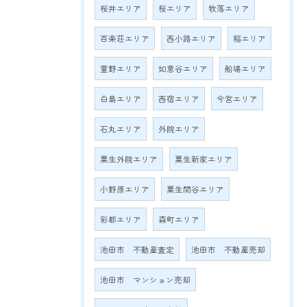
桜井エリア
桜エリア
牧落エリア
百楽荘エリア
西小路エリア
稲エリア
萱野エリア
如意谷エリア
船場エリア
白島エリア
西宿エリア
今宮エリア
石丸エリア
外院エリア
粟生外院エリア
粟生新家エリア
小野原エリア
粟生間谷エリア
彩都エリア
森町エリア
池田市 不動産査定
池田市 不動産売却
池田市 マンション売却