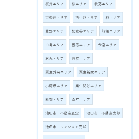
桜井エリア
桜エリア
牧落エリア
百楽荘エリア
西小路エリア
稲エリア
萱野エリア
如意谷エリア
船場エリア
白島エリア
西宿エリア
今宮エリア
石丸エリア
外院エリア
粟生外院エリア
粟生新家エリア
小野原エリア
粟生間谷エリア
彩都エリア
森町エリア
池田市 不動産査定
池田市 不動産売却
池田市 マンション売却