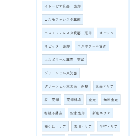
イトーピア箕面 売却
コスモフォレスタ箕面
コスモフォレスタ箕面 売却
オピッタ
オピッタ 売却
エスポワール箕面
エスポワール箕面 売却
グリーンヒル東箕面
グリーンヒル東箕面 売却
箕面エリア
家 売却
売却相場
査定
無料査定
相続不動産
空家売却
新稲エリア
桜ケ丘エリア
瀬川エリア
半町エリア