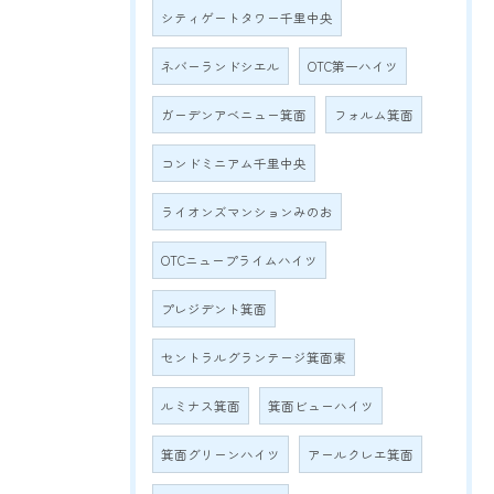
シティゲートタワー千里中央
ネバーランドシエル
OTC第一ハイツ
ガーデンアベニュー箕面
フォルム箕面
コンドミニアム千里中央
ライオンズマンションみのお
OTCニュープライムハイツ
プレジデント箕面
セントラルグランテージ箕面東
ルミナス箕面
箕面ビューハイツ
箕面グリーンハイツ
アールクレエ箕面