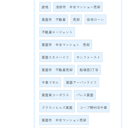
底地
池田市 中古マンション売却
箕面市 不動産
売却
住宅ローン
不動産エージェント
箕面市 中古マンション 売却
箕面スカイハイツ
サンファースト
箕面市 不動産売却
船場西3丁目
千里ドオル
箕面アーバンライフ
箕面東コーポラス
パレス箕面
クラウンヒルズ箕面
コープ野村北千里
箕面市 中古マンション売却