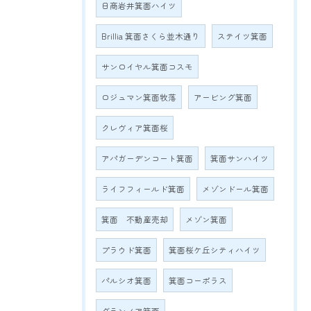
日商岩井箕面ハイツ
Brillia 箕面さくら並木通り
ステイツ箕面
サンロイヤル箕面コスモ
ロジュマン箕面牧落
アービング箕面
クレヴィア箕面桜
アパガーデンコート箕面
箕面サンハイツ
ライフフィールド箕面
メゾンドール箕面
箕面 不動産売却
メゾン箕面
プラウド箕面
箕面桜ケ丘シティハイツ
パルシオ箕面
箕面コーポラス