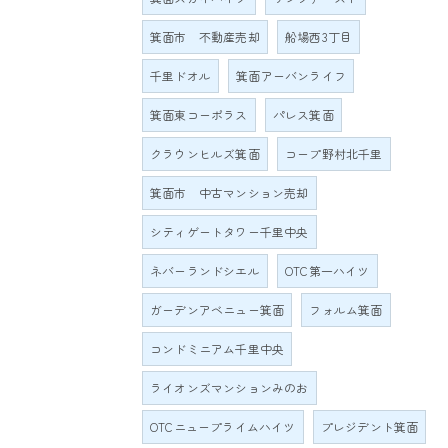
箕面市 不動産売却
船場西3丁目
千里ドオル
箕面アーバンライフ
箕面東コーポラス
パレス箕面
クラウンヒルズ箕面
コープ野村北千里
箕面市 中古マンション売却
シティゲートタワー千里中央
ネバーランドシエル
OTC第一ハイツ
ガーデンアベニュー箕面
フォルム箕面
コンドミニアム千里中央
ライオンズマンションみのお
OTCニュープライムハイツ
プレジデント箕面