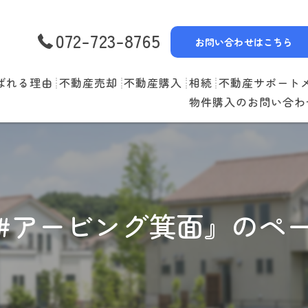
072-723-8765
お問い合わせはこちら
ばれる理由
不動産売却
不動産購入
相続
不動産サポート
物件購入のお問い合わ
選べる3つの売却スタイル
物件一覧
リースバック
売却の流れ
購入の流れ
空家管理
住み替えの流れ
住宅ローン
賃貸管理
#アービング箕面』のペ
売却実績
住み替えサポート
当社お預かり物件
無料査定