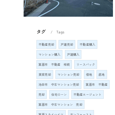
タグ
Tags
不動産売却
戸建売却
不動産購入
マンション購入
戸建購入
箕面市 不動産 相続
リースバック
実家売却
マンション売却
借地
底地
池田市 中古マンション売却
箕面市 不動産
売却
住宅ローン
不動産エージェント
箕面市 中古マンション 売却
箕面スカイハイツ
サンファースト