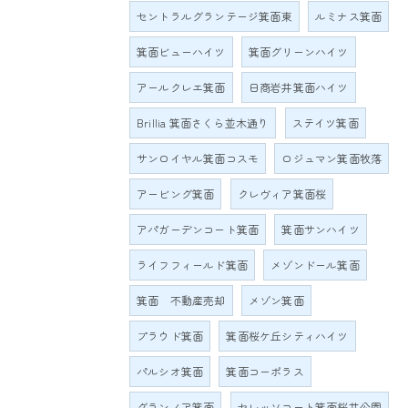
セントラルグランテージ箕面東
ルミナス箕面
箕面ビューハイツ
箕面グリーンハイツ
アールクレエ箕面
日商岩井箕面ハイツ
Brillia 箕面さくら並木通り
ステイツ箕面
サンロイヤル箕面コスモ
ロジュマン箕面牧落
アービング箕面
クレヴィア箕面桜
アパガーデンコート箕面
箕面サンハイツ
ライフフィールド箕面
メゾンドール箕面
箕面 不動産売却
メゾン箕面
プラウド箕面
箕面桜ケ丘シティハイツ
パルシオ箕面
箕面コーポラス
グランノア箕面
セレッソコート箕面桜井公園