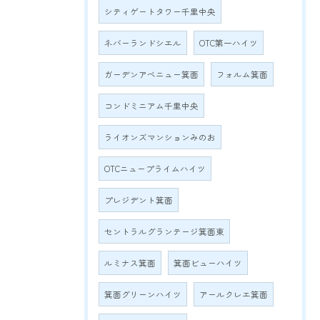
シティゲートタワー千里中央
ネバーランドシエル
OTC第一ハイツ
ガーデンアベニュー箕面
フォルム箕面
コンドミニアム千里中央
ライオンズマンションみのお
OTCニュープライムハイツ
プレジデント箕面
セントラルグランテージ箕面東
ルミナス箕面
箕面ビューハイツ
箕面グリーンハイツ
アールクレエ箕面