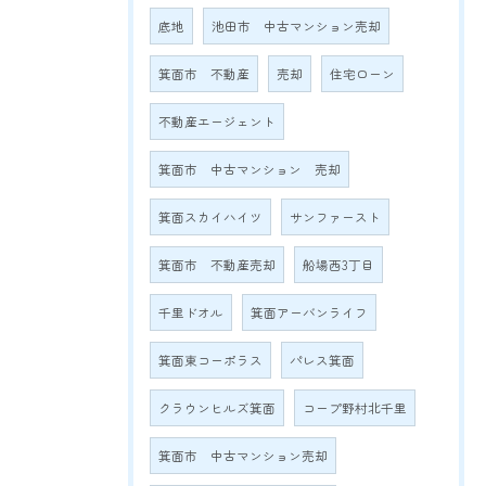
底地
池田市 中古マンション売却
箕面市 不動産
売却
住宅ローン
不動産エージェント
箕面市 中古マンション 売却
箕面スカイハイツ
サンファースト
箕面市 不動産売却
船場西3丁目
千里ドオル
箕面アーバンライフ
箕面東コーポラス
パレス箕面
クラウンヒルズ箕面
コープ野村北千里
箕面市 中古マンション売却