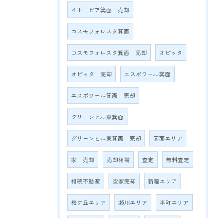
イトーピア箕面 売却
コスモフォレスタ箕面
コスモフォレスタ箕面 売却
オピッタ
オピッタ 売却
エスポワール箕面
エスポワール箕面 売却
グリーンヒル東箕面
グリーンヒル東箕面 売却
箕面エリア
家 売却
売却相場
査定
無料査定
相続不動産
空家売却
新稲エリア
桜ケ丘エリア
瀬川エリア
半町エリア