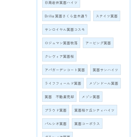
日商岩井箕面ハイツ
Brillia 箕面さくら並木通り
ステイツ箕面
サンロイヤル箕面コスモ
ロジュマン箕面牧落
アービング箕面
クレヴィア箕面桜
アパガーデンコート箕面
箕面サンハイツ
ライフフィールド箕面
メゾンドール箕面
箕面 不動産売却
メゾン箕面
プラウド箕面
箕面桜ケ丘シティハイツ
パルシオ箕面
箕面コーポラス