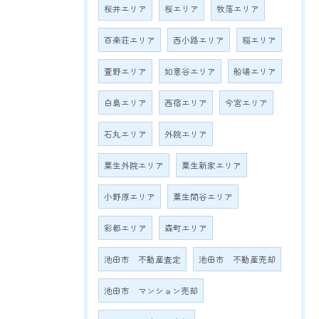
桜井エリア
桜エリア
牧落エリア
百楽荘エリア
西小路エリア
稲エリア
萱野エリア
如意谷エリア
船場エリア
白島エリア
西宿エリア
今宮エリア
石丸エリア
外院エリア
粟生外院エリア
粟生新家エリア
小野原エリア
粟生間谷エリア
彩都エリア
森町エリア
池田市 不動産査定
池田市 不動産売却
池田市 マンション売却