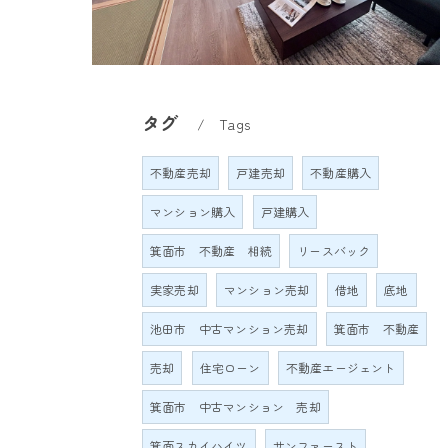
タグ
Tags
不動産売却
戸建売却
不動産購入
マンション購入
戸建購入
箕面市 不動産 相続
リースバック
実家売却
マンション売却
借地
底地
池田市 中古マンション売却
箕面市 不動産
売却
住宅ローン
不動産エージェント
箕面市 中古マンション 売却
箕面スカイハイツ
サンファースト