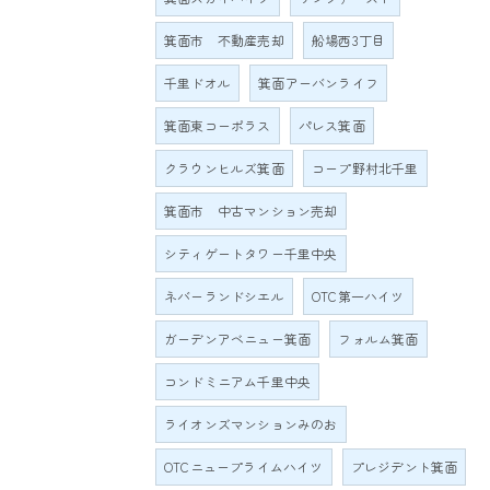
箕面市 不動産売却
船場西3丁目
千里ドオル
箕面アーバンライフ
箕面東コーポラス
パレス箕面
クラウンヒルズ箕面
コープ野村北千里
箕面市 中古マンション売却
シティゲートタワー千里中央
ネバーランドシエル
OTC第一ハイツ
ガーデンアベニュー箕面
フォルム箕面
コンドミニアム千里中央
ライオンズマンションみのお
OTCニュープライムハイツ
プレジデント箕面