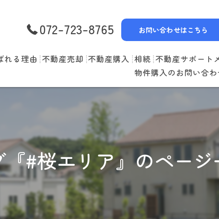
072-723-8765
お問い合わせはこちら
ばれる理由
不動産売却
不動産購入
相続
不動産サポート
物件購入のお問い合わ
選べる3つの売却スタイル
物件一覧
リースバック
売却の流れ
購入の流れ
空家管理
住み替えの流れ
住宅ローン
賃貸管理
グ『#桜エリア』のページ
売却実績
住み替えサポート
当社お預かり物件
無料査定