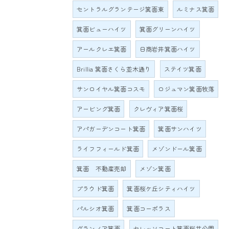
セントラルグランテージ箕面東
ルミナス箕面
箕面ビューハイツ
箕面グリーンハイツ
アールクレエ箕面
日商岩井箕面ハイツ
Brillia 箕面さくら並木通り
ステイツ箕面
サンロイヤル箕面コスモ
ロジュマン箕面牧落
アービング箕面
クレヴィア箕面桜
アパガーデンコート箕面
箕面サンハイツ
ライフフィールド箕面
メゾンドール箕面
箕面 不動産売却
メゾン箕面
プラウド箕面
箕面桜ケ丘シティハイツ
パルシオ箕面
箕面コーポラス
グランノア箕面
セレッソコート箕面桜井公園