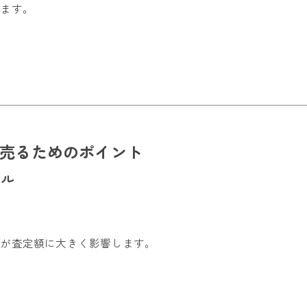
ります。
。
く売るためのポイント
ール
こが査定額に大きく影響します。