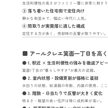
生活利便性の高さがファミリー層に非常に刺さ
③ 落ち着いた住宅街で定住向け
静かな街並みで、幅広い年代に人気。
④ 間取りが実需層に適した構成
定住する方が多く、売却時の反響が取りやすい
■ アールクレエ箕面一丁目を高
● 1. 駅近 × 生活利便性の強みを徹底アピ
箕面1丁目の“暮らしやすさ”が最大の武器。
● 2. 室内状態・設備更新が価格に直結
水回りの状態、給湯器の年数、内装の使用、こ
● 3. 階数・日当たりで反響が大きく変化
明るさ・眺望の良い住戸は特に成約率が高い。