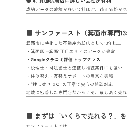
● 4. 箕面駅周辺に詳しい会社が有利
成約データの蓄積が多い会社ほど、適正価格が
■ サンファースト（箕面市専門1
箕面市に特化した不動産売却店として13年以上
・箕面駅〜箕面1丁目エリアのデータが豊富
・Googleクチコミ評価トップクラス
・税理士・司法書士と連携し相続案件にも強い
・住み替え・買替えサポートの豊富な実績
・“押し売りゼロ”の丁寧で安心の相談対応
地域に密着した専門店だからこそ、最も高く売
■ まずは「いくらで売れる？」
サンファーストでは