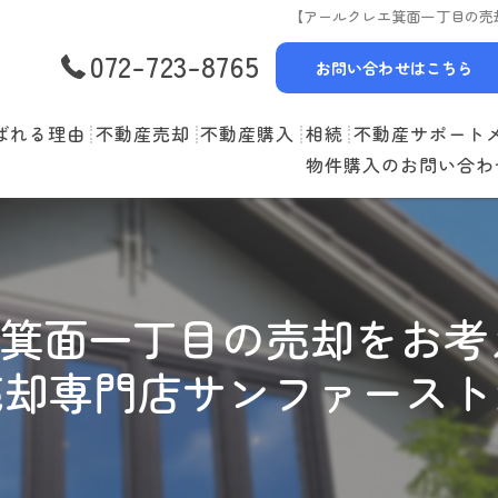
【アールクレエ箕面一丁目の売
072-723-8765
お問い合わせはこちら
ばれる理由
不動産売却
不動産購入
相続
不動産サポート
物件購入のお問い合わ
選べる3つの売却スタイル
物件一覧
リースバック
売却の流れ
購入の流れ
空家管理
住み替えの流れ
住宅ローン
賃貸管理
箕面一丁目の売却をお考
売却実績
住み替えサポート
売却専門店サンファースト
当社お預かり物件
無料査定