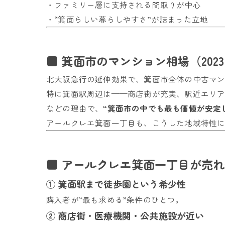
・ファミリー層に支持される間取りが中心
・“箕面らしい暮らしやすさ”が詰まった立地
■ 箕面市のマンション相場（2023
北大阪急行の延伸効果で、箕面市全体の中古マ
特に箕面駅周辺は——商店街が充実、駅近エリ
などの理由で、
“箕面市の中でも最も価値が安定
アールクレエ箕面一丁目も、こうした地域特性
■ アールクレエ箕面一丁目が売れ
① 箕面駅まで徒歩圏という希少性
購入者が“最も求める”条件のひとつ。
② 商店街・医療機関・公共施設が近い