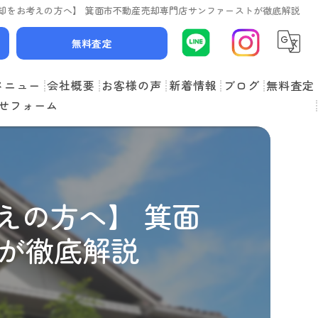
却をお考えの方へ】 箕面市不動産売却専門店サンファーストが徹底解説
無料査定
メニュー
会社概要
お客様の声
新着情報
ブログ
無料査定
せフォーム
スタッフ紹介
よくある質問
えの方へ】 箕面
が徹底解説