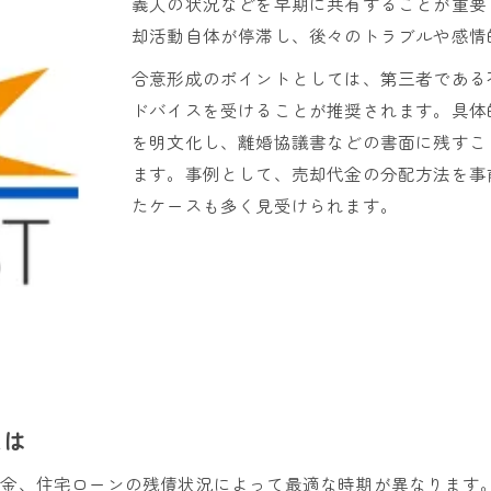
義人の状況などを早期に共有することが重要
離婚調停中の不動産売却が可能なケースとは
却活動自体が停滞し、後々のトラブルや感情
調停中に不動産売却を進める際の注意点
合意形成のポイントとしては、第三者である
離婚と不動産売却の調停時手続きガイド
ドバイスを受けることが推奨されます。具体
家の売却は離婚調停中でもできるのか徹底解説
を明文化し、離婚協議書などの書面に残すこ
離婚調停中の不動産売却で気をつけるべき点
ます。事例として、売却代金の分配方法を事
住宅ローン残債問題と売却時の注意点
たケースも多く見受けられます。
離婚時不動産売却と住宅ローン残債の整理法
ローン残債がある家の売却に必要な手続き
不動産売却時に住宅ローン残高を確認する重要性
離婚と住宅ローンが残る家の売却時の注意点
住宅ローン残債と離婚時売却のリスクを回避する方
名義やオーバーローン時の解決ポイント
とは
離婚時の不動産売却で名義変更する流れと注意点
税金、住宅ローンの残債状況によって最適な時期が異なります
オーバーローンでも家を売却するための方法