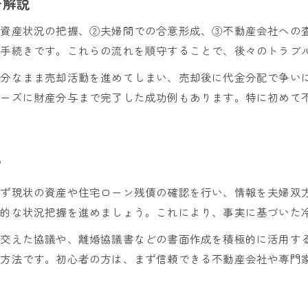
を解説
①資産状況の把握、②夫婦間での合意形成、③不動産会社への
済手続きです。これらの流れを順守することで、後々のトラブ
十分なまま売却活動を進めてしまい、売却後に代金分配で争い
ムーズに財産分与まで完了した成功例もあります。特に初めて
ツ
まず現状の資産や住宅ローン残債の確認を行い、情報を夫婦双
観的な状況把握を進めましょう。これにより、事実に基づいた
を交えた協議や、離婚協議書などの書面作成を積極的に活用す
の方法です。初心者の方は、まず信頼できる不動産会社や専門