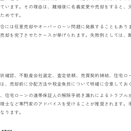
れています。その理由は、離婚後に名義変更や売却をすると、
離婚時不動産売却で名義トラブルを防ぐコツ
るためです。
名義が共有の場合の不動産売却ポイント
場合には任意売却やオーバーローン問題に発展することもあり
オーバーローン時に損をしない売却戦略
で売却を完了させたケースが挙げられます。失敗例としては、
不動産売却後の税金負担を最小限に抑える
離婚時不動産売却後の税金対策と控除活用法
不動産売却後に発生する税金の種類と注意点
離婚と不動産売却後の税金負担を減らす方法
現状確認、不動産会社選定、査定依頼、売買契約締結、住宅ロ
不動産売却時に知っておくべき税控除のポイント
合は、売却前に分配方法や税金負担について明確に合意してお
離婚時の家売却後に必要な確定申告と対策
や、住宅ローンの連帯保証人の解除手続き漏れによるトラブル
税理士など専門家のアドバイスを受けることが推奨されます。
くなります。