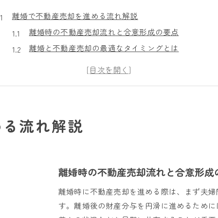
離婚で不動産売却を進める流れ解説
離婚時の不動産売却流れと合意形成の要点
離婚と不動産売却の最適なタイミングとは
不動産売却時に必要な手続きと注意点
離婚と不動産売却の基本的なステップを解説
離婚時に不動産売却を円滑に始めるコツ
財産分与を円滑に進める不動産売却術
める流れ解説
離婚時不動産売却で財産分与を公平に進める方法
不動産売却による財産分与の注意点と実践手順
財産分与を意識した不動産売却の進め方
離婚時の不動産売却流れと合意形成
離婚と不動産売却で揉めない分配のポイント
離婚時に不動産売却を進める際は、まず夫婦
不動産売却と財産分与を同時に進めるコツ
す。離婚後の財産分与を円滑に進めるために
離婚調停中でも家は売却できるのか