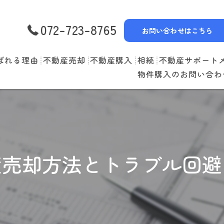
072-723-8765
お問い合わせはこちら
ばれる理由
不動産売却
不動産購入
相続
不動産サポート
物件購入のお問い合わ
選べる3つの売却スタイル
物件一覧
リースバック
売却の流れ
購入の流れ
空家管理
住み替えの流れ
住宅ローン
賃貸管理
産売却方法とトラブル回避
売却実績
住み替えサポート
当社お預かり物件
無料査定