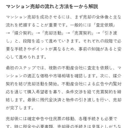
マンション売却の流れと方法を一から解説
入金時期やその後の手続きまで徹底解説
マンション売却の入金時期と流れを解説
マンション売却を成功させるには、まず売却の全体像と主な
流れを把握することが重要です。一般的には「査定依頼」
マンション売却 入金いつかかる？の疑問解消
→「媒介契約」→「売却活動」→「売買契約」→「引き渡
マンション売却後に必要な手続きまとめ
し」と、段階を追って進めていきます。それぞれの段階で必
マンション売却 入金から確定申告までの流れ
要な手続きやポイントが異なるため、事前の知識があると安
売却後の手続きで損しないためのポイント
心して進められます。
この方法で後悔しないマンション売却を実現
最初のステップでは、複数の不動産会社に査定を依頼し、マ
後悔しないマンション売却方法の選び方
ンションの適正な価格や市場相場を確認します。次に、媒介
マンション売却で満足するための実践ポイント
契約を結び売却活動を開始。不動産会社による広告や内覧対
失敗しないマンション売却の進め方総まとめ
応を通じて購入希望者を募り、条件交渉を経て売買契約を締
マンション売却後の悩みをなくす進行手順
結します。最後に残代金決済と物件の引き渡しを行い、売却
マンション売却の相談事例と成功の秘訣
が完了します。
売却後には確定申告や住民票の移動、各種手続きも必要で
す。特に税金や必要書類、売却後の手続きは見落としがちな