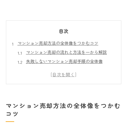
目次
マンション売却方法の全体像をつかむコツ
マンション売却の流れと方法を一から解説
失敗しないマンション売却手順の全体像
マンション売却で最初に知るべき基本知識
マンション売却の査定と相場感のつかみ方
初めてのマンション売却で迷わない進め方
売却時に失敗しないための注意点まとめ
マンション売却方法の全体像をつかむ
マンション売却でよくある失敗事例を知る
コツ
価格や税金で損しないマンション売却注意点
中古マンション売却に潜む落とし穴と対策