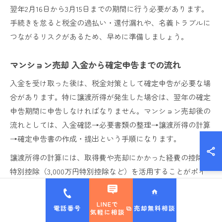
翌年2月16日から3月15日までの期間に行う必要があります。
手続きを怠ると税金の過払い・還付漏れや、名義トラブルに
つながるリスクがあるため、早めに準備しましょう。
マンション売却 入金から確定申告までの流れ
入金を受け取った後は、税金対策として確定申告が必要な場
合があります。特に譲渡所得が発生した場合は、翌年の確定
申告期間に申告しなければなりません。マンション売却後の
流れとしては、入金確認→必要書類の整理→譲渡所得の計算
→確定申告書の作成・提出という手順になります。
譲渡所得の計算には、取得費や売却にかかった経費の控除、
特別控除（3,000万円特別控除など）を活用することがポイ
ントです。例えば10年以上所有したマンションの場合、税率
が軽減される場合もありますので、最新の税制を確認しまし
LINEで
電話番号
売却無料相談
気軽に相談
ょう。