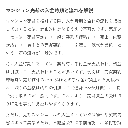
マンション売却の入金時期と流れを解説
マンション売却を検討する際、入金時期と全体の流れを把握
しておくことは、計画的に進めるうえで不可欠です。売却プ
ロセスは「売却査定」→「媒介契約の締結」→「売出・内覧
対応」→「買主との売買契約」→「引渡し・残代金受領」と
いう一連の流れが一般的です。
特に入金時期に関しては、契約時に手付金が支払われ、残金
は引渡し日に支払われることが多いです。例えば、売買契約
締結時に売却価格の5～10％ほどの手付金が買主から支払わ
れ、残りの金額は物件の引渡し日（通常1～2か月後）に一括
で受け取るのが一般的です。これにより、売却資金の受け取
り時期を事前に把握しやすくなります。
ただし、売却スケジュールや入金タイミングは物件や契約内
容によって異なるため、不動産会社に事前確認し、余裕を持