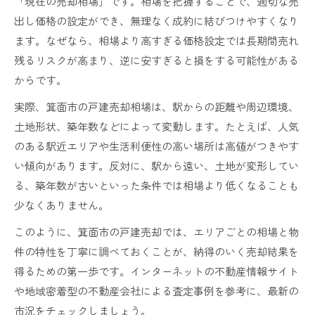
「現在の売却相場」です。相場を把握することで、適切な売
げる
出し価格の設定ができ、無理なく成約に結びつけやすくなり
築年数やメンテナンスが箕面市戸建売却に与え
ます。なぜなら、相場より高すぎる価格設定では長期間売れ
る影響
残るリスクが高まり、逆に安すぎると損をする可能性がある
査定額アップにつながる箕面市戸建売却の工夫
からです。
相続や空き家活用に役立つ箕面市情報
実際、箕面市の戸建売却相場は、駅からの距離や周辺環境、
箕面市戸建売却で知るべき相続物件の注意点
土地形状、築年数などによって変動します。たとえば、人気
空き家を賢く活用する箕面市戸建売却のヒント
のある駅近エリアや生活利便性の高い場所は高値がつきやす
箕面市戸建売却で早期現金化を目指す方法
い傾向があります。反対に、駅から遠い、土地が変形してい
る、築年数が古いといった条件では相場より低くなることも
相続登記や名義変更時の箕面市戸建売却対策
少なくありません。
管理負担を減らす箕面市戸建売却の進め方
手元に残る金額を増やす工夫を紹介
このように、箕面市の戸建売却では、エリアごとの相場と物
件の特性を丁寧に調べておくことが、納得のいく売却結果を
箕面市戸建売却で手元資金を増やす節約ポイン
得るための第一歩です。インターネットの不動産情報サイト
ト
や地域密着型の不動産会社による査定事例を参考に、最新の
諸費用を抑える箕面市戸建売却の実践法
市況をチェックしましょう。