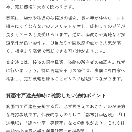
め、売却価格に大きく関わります。
実際に、袋地や私道のみ接道の場合、買い手が住宅ローンを
組みにくくなるなどのデメリットが生じ、成約までの期間が
長引くケースも見受けられます。逆に、南向きや角地など接
道条件が良い物件は、日当たりや開放感の面から人気が高
く、相場より高値で売却できる可能性があります。
査定時には、接道の幅や種類、道路の所有者の確認も忘れず
に行いましょう。特に再建築不可の物件は、事前に専門家へ
相談し、売却戦略を練ることがリスク回避につながります。
箕面市戸建売却時に確認したい法的ポイント
箕面市で戸建を売却する際、必ず押さえておきたいのが法的
な確認事項です。代表的なものとして「都市計画区域」「用
途地域」「建ぺい率・容積率」などの制限があり、これらは
売却価格や買い手の利用計画に直接影響します。