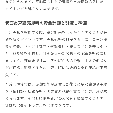
見受けられます。不動産会社との連携や市場情報の活用が、
タイミングを逃さないコツです。
箕面市戸建売却時の資金計画と引渡し準備
戸建売却を検討する際、資金計画をしっかり立てることが失
敗を防ぐポイントです。売却価格の目安をもとに、ローン残
債や諸費用（仲介手数料・登記費用・税金など）を差し引い
た手取り額を把握し、住み替えや新居購入の予算を明確にし
ましょう。箕面市ではエリアや駅からの距離、土地の形状な
どが価格に影響するため、査定時には詳細な条件確認が不可
欠です。
引渡し準備では、売却契約が成立した後に必要な書類や手続
き（権利証・印鑑証明・固定資産税納付書など）の用意が求
められます。引渡し時期を新居の入居日と調整することで、
無駄な出費やトラブルを回避できます。