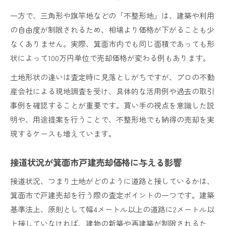
一方で、三角形や旗竿地などの「不整形地」は、建築や利用
の自由度が制限されるため、相場より価格が下がることも少
なくありません。実際、箕面市内でも同じ面積であっても形
状によって100万円単位で売却価格が変わる例もあります。
土地形状の違いは査定時に見落としがちですが、プロの不動
産会社による現地調査を受け、具体的な活用例や過去の取引
事例を確認することが重要です。買い手の視点を意識した説
明や、用途提案を行うことで、不整形地でも納得の売却を実
現するケースも増えています。
接道状況が箕面市戸建売却価格に与える影響
接道状況、つまり土地がどのように道路と接しているかは、
箕面市で戸建売却を行う際の査定ポイントの一つです。建築
基準法上、原則として幅4メートル以上の道路に2メートル以
上接していなければ、建物の新築や再建築が制限されるた