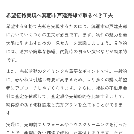
税制優遇を活かした箕面市戸建売却の進め方
買取と仲介の違いと箕面市戸建売却への影響
希望価格実現へ箕面市戸建売却で取るべき工夫
リフォーム前に考える箕面市戸建売却の工夫
希望する価格で売却を実現するためには、箕面市の戸建売却
においていくつかの工夫が必要です。まず、物件の魅力を最
大限に引き出すための「見せ方」を意識しましょう。具体的
には、清掃や簡単な修繕、内覧時の明るい演出などが効果的
です。
また、売却活動のタイミングも重要なポイントです。一般的
に、春や秋は引越し需要が高まるため、より多くの購入希望
者にアプローチしやすくなります。さらに、複数の不動産会
社に査定を依頼して、査定額や売却戦略を比較することで、
納得感のある価格設定と売却プランを立てることができま
す。
実際に、売却前にリフォームやハウスクリーニングを行った
ことで、希望に近い価格で成約した事例もあります。ただ