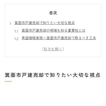
目次
箕面市戸建売却で知りたい大切な視点
箕面市戸建売却の相場を知る重要性とは
希望価格実現へ箕面市戸建売却で取るべき工夫
箕面市戸建売却で差が出る立地と条件の見極め
方
箕面市戸建売却で重視したい中古市場の傾向
箕面市戸建売却で役立つ売出し前の準備ポイン
箕面市戸建売却で知りたい大切な視点
ト
土地形状や接道面から考える売却戦略
箕面市戸建売却で注目の土地形状と価値の関係
性
接道状況が箕面市戸建売却価格に与える影響