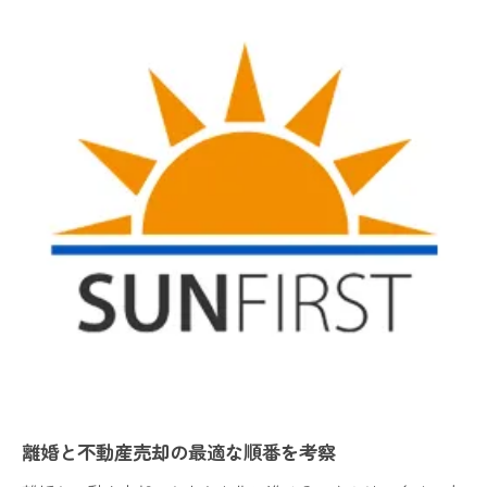
離婚と不動産売却で名義人の合意が必要な理由
財産分与で失敗しない家売却の進め方
離婚と不動産売却で財産分与を円滑に進めるコ
ツ
家売却で財産分与する際の具体的な手順
離婚時の不動産売却と財産分与の関係を解説
財産分与で後悔しないための不動産売却方法
離婚後に家を売却して現金化する流れと注意点
税金やオーバーローン問題の現実的な対処法
離婚と不動産売却における税金トラブル回避策
オーバーローン時の家売却と離婚の注意点
不動産売却で発生する税金の基礎知識を整理
離婚時のオーバーローン問題と現実的な解決策
離婚と不動産売却の最適な順番を考察
家売却と離婚で損しない税金対策を実践
実務で役立つ分岐点と手順の全体像を解説