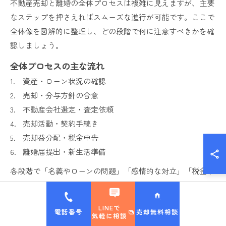
不動産売却と離婚の全体プロセスは複雑に見えますが、主要
なステップを押さえればスムーズな進行が可能です。ここで
全体像を図解的に整理し、どの段階で何に注意すべきかを確
認しましょう。
全体プロセスの主な流れ
資産・ローン状況の確認
売却・分与方針の合意
不動産会社選定・査定依頼
売却活動・契約手続き
売却益分配・税金申告
離婚届提出・新生活準備
各段階で「名義やローンの問題」「感情的な対立」「税金や
分配割合の調整」など注意事項が発生します。実際の体験談
でも「全体像を早期に把握したことで、無駄な衝突や手戻り
LINEで
電話番号
売却無料相談
を防げた」という声が多く、段取りの可視化が成功の秘訣と
気軽に相談