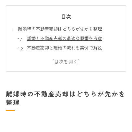
目次
離婚時の不動産売却はどちらが先かを整理
離婚と不動産売却の最適な順番を考察
不動産売却と離婚の流れを実例で解説
離婚前後で家売却を始めるポイント
不動産売却と離婚を同時進行する際の注意点
離婚と不動産売却のタイミングが重要な理由
共有名義やローン残債と売却の関係に注目
離婚時の不動産売却はどちらが先かを
共有名義の不動産売却で押さえるべき注意点
整理
住宅ローン残債がある場合の離婚時家売却
離婚後の不動産売却と名義変更の実務ポイント
オーバーローン時の家売却と離婚の流れ