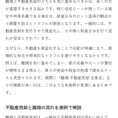
離婚と不動産売却のどちらを先に進めるべきかは、多くの方
離婚時の不動産売却で押さえる分岐点とは
が直面する大きな悩みです。特に住宅ローンが残っている場
合や共有名義である場合は、財産分与やローン返済の観点か
不動産売却と離婚の流れを一気に把握する方法
ら順番を誤るとトラブルの原因となります。一般的には、不
家売却の実務手順と離婚後の注意点を解説
動産売却を先行させて現金化し、その後に財産分与を行う流
離婚による家売却のパターン別進め方
れが安全とされています。
不動産売却と離婚の全体プロセスを図解で整理
なぜなら、不動産を現金化することで分配が明確になり、感
感情の揺れにも負けない安全な売却の進行法
情的な対立や将来的なトラブルを避けやすくなるからです。
離婚と不動産売却で冷静さを保つ対処法
例えば、離婚を先に進めてしまい、家の名義やローンの責任
感情の乱れを防ぐ家売却の進め方とは
が曖昧なまま残ると、後々の売却や税金の処理で揉めるケー
離婚時の不動産売却で失敗を防ぐポイント
スも見受けられます。実際に「離婚 不動産売却 注意点」な
安全な不動産売却を実現するための準備
どの検索が多いのは、このような失敗例が背景にあるためで
離婚と家売却における相談先の見極め方
す。
不動産売却と離婚の流れを実例で解説
離婚と不動産売却は、一般的な不動産売却の流れに加えて、