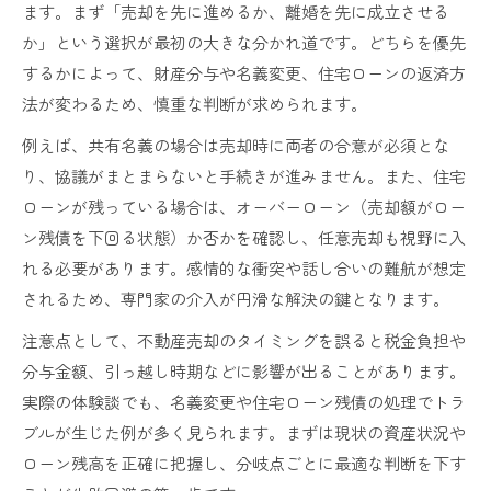
ます。まず「売却を先に進めるか、離婚を先に成立させる
か」という選択が最初の大きな分かれ道です。どちらを優先
するかによって、財産分与や名義変更、住宅ローンの返済方
法が変わるため、慎重な判断が求められます。
例えば、共有名義の場合は売却時に両者の合意が必須とな
り、協議がまとまらないと手続きが進みません。また、住宅
ローンが残っている場合は、オーバーローン（売却額がロー
ン残債を下回る状態）か否かを確認し、任意売却も視野に入
れる必要があります。感情的な衝突や話し合いの難航が想定
されるため、専門家の介入が円滑な解決の鍵となります。
注意点として、不動産売却のタイミングを誤ると税金負担や
分与金額、引っ越し時期などに影響が出ることがあります。
実際の体験談でも、名義変更や住宅ローン残債の処理でトラ
ブルが生じた例が多く見られます。まずは現状の資産状況や
ローン残高を正確に把握し、分岐点ごとに最適な判断を下す