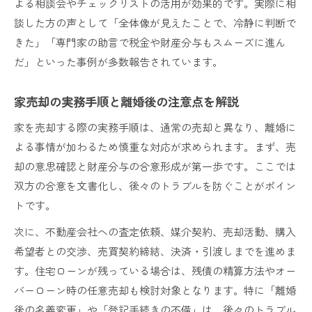
よる相談会やチェックリストの活用が効果的です。実際に相
談した方の声として「全体像が見えたことで、冷静に判断で
きた」「専門家の助言で税金や財産分与もスムーズに進ん
だ」といった事例が多数報告されています。
家売却の実務手順と離婚後の注意点を解説
家を売却する際の実務手順は、通常の売却と異なり、離婚に
よる事情が加わるため慎重な対応が求められます。まず、売
却の意思確認と財産分与の合意形成が第一歩です。ここでは
双方の合意を文書化し、後々のトラブルを防ぐことがポイン
トです。
次に、不動産会社への査定依頼、媒介契約、売却活動、購入
希望者との交渉、売買契約締結、決済・引渡しまでを進めま
す。住宅ローンが残っている場合は、残債の精算方法やオー
バーローン時の任意売却も検討対象となります。特に「離婚
後の名義変更」や「登記手続きの不備」は、後々のトラブル