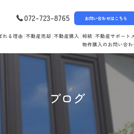
072-723-8765
お問い合わせはこちら
ばれる理由
不動産売却
不動産購入
相続
不動産サポート
物件購入のお問い合わ
選べる3つの売却スタイル
物件一覧
リースバック
売却の流れ
購入の流れ
空家管理
住み替えの流れ
住宅ローン
賃貸管理
ブログ
売却実績
住み替えサポート
当社お預かり物件
無料査定